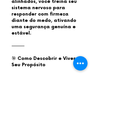
alinhados, você treina seu
sistema nervoso para
responder com firmeza
diante do medo, ativando
uma segurança genuína e
estável.
⸻
🎯 Como Descobrir e Viver
Seu Propósito
Uma jornada guiada de
introspecção e
alinhamento corpo-mente,
que combina reflexão
estruturada e prática
energética para te
reconectar com o que
realmente importa — e
gerar energia a partir