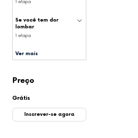
1 etapa
Se você tem dor
lombar
.
1 etapa
Ver mais
Preço
Grátis
Inscrever-se agora