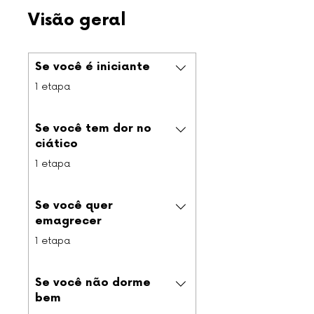
Visão geral
Se você é iniciante
.
1 etapa
Se você tem dor no
ciático
.
1 etapa
Se você quer
emagrecer
.
1 etapa
Se você não dorme
bem
.