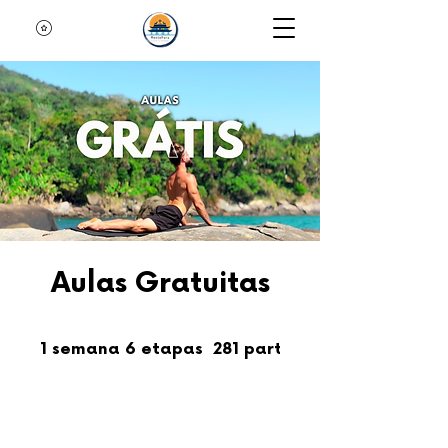
Aulas Gratuitas
1 semana
6 etapas
1
semana
6
etapas
281
participantes