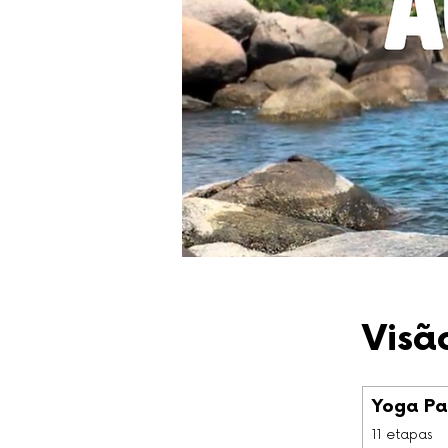
Visã
Yoga Pa
.
11 etapas