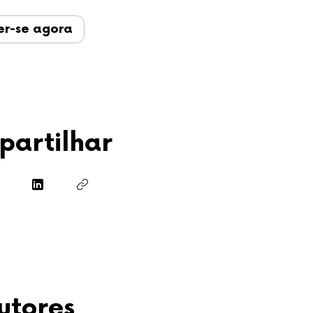
er-se agora
artilhar
rutores