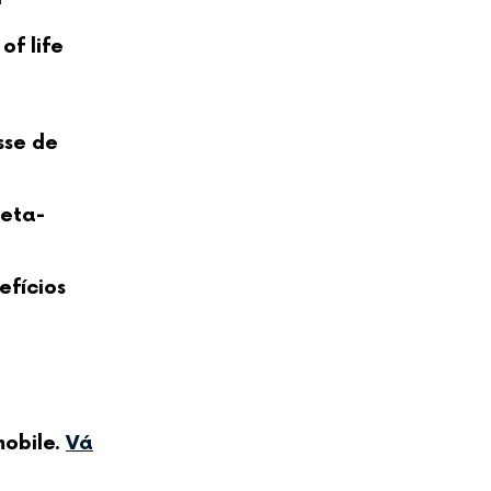
of life
sse de
meta-
efícios
obile.
Vá