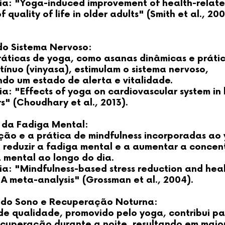
ia: "Yoga-induced improvement of health-relat
 quality of life in older adults" (Smith et al., 200
 do Sistema Nervoso:
ráticas de yoga, como asanas dinâmicas e práti
tínuo (vinyasa), estimulam o sistema nervoso,
do um estado de alerta e vitalidade.
a: "Effects of yoga on cardiovascular system in
s" (Choudhary et al., 2013).
da Fadiga Mental:
ção e a prática de mindfulness incorporadas ao
 reduzir a fadiga mental e a aumentar a concen
 mental ao longo do dia.
ia: "Mindfulness-based stress reduction and hea
 A meta-analysis" (Grossman et al., 2004).
 do Sono e Recuperação Noturna:
de qualidade, promovido pelo yoga, contribui p
ecuperação durante a noite, resultando em maio