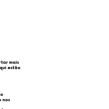
rtar mais
qui estão
ão
o nos