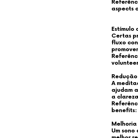
Referênc
aspects of
Estímulo
Certas p
fluxo con
promoven
Referênci
volunteer
Redução 
A medita
ajudam a
a clareza
Referênc
benefits:
Melhoria
Um sono 
melhor r