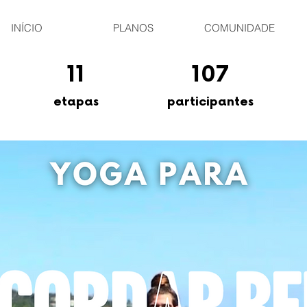
Yoga Para Acordar Bem
INÍCIO
PLANOS
COMUNIDADE
11 etapas
11
107 participantes
107
etapas
participantes