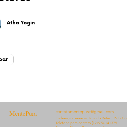
Atha Yogin
par
contatomentepura@gmail.com
MentePura
Endereço comercial:
Rua do Retiro, 151 - C
Telefone para contato (12) 9 96141379