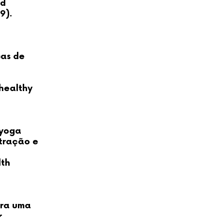
ed
9).
cas de
 healthy
 yoga
tração e
lth
ara uma
r