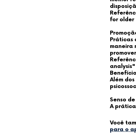
disposiç
Referênci
for older
Promoção 
Práticas 
maneira 
promoven
Referênc
analysis"
Benefício
Além dos 
psicossoc
Senso de
A prátic
Você tam
para o a