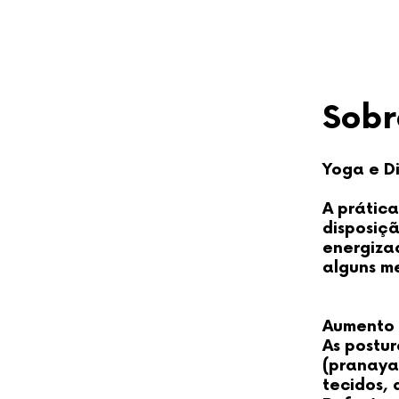
Sobr
Yoga e D
A prática
disposiç
energizad
alguns m
Aumento 
As postur
(pranaya
tecidos, 