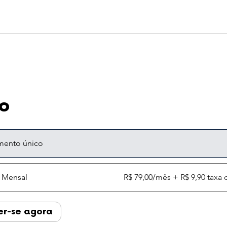
o
mento único
 Mensal
R$ 79,00/mês + R$ 9,90 taxa
er-se agora