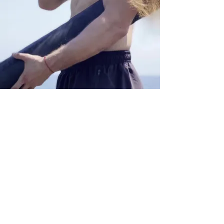
Aulas Ao-Vivo e
Encontros virtuais
Com os professores mais famosos do país
Dezenas de aulas
gravadas
Para você assistir quando e onde quiser