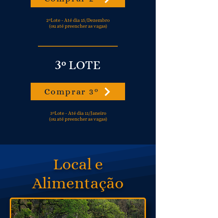
2ºLote - Até dia 15/Dezembro
(ou até preencher as vagas)
3º
LOTE
Comprar 3º
3ºLote - Até dia 11/Janeiro
(ou até preencher as vagas)
Local e
Alimentação