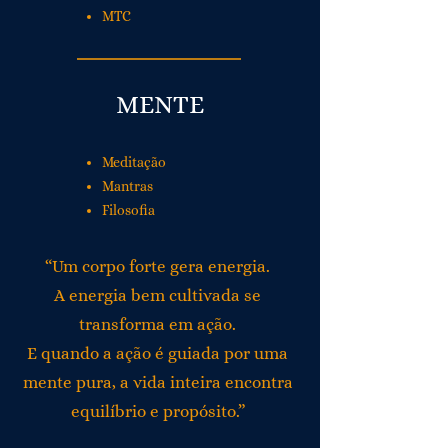
MTC
MENTE
Meditação
Mantras
Filosofia
“Um corpo forte gera energia.
A energia bem cultivada se
transforma em ação.
E quando a ação é guiada por uma
mente pura, a vida inteira encontra
equilíbrio e propósito.”