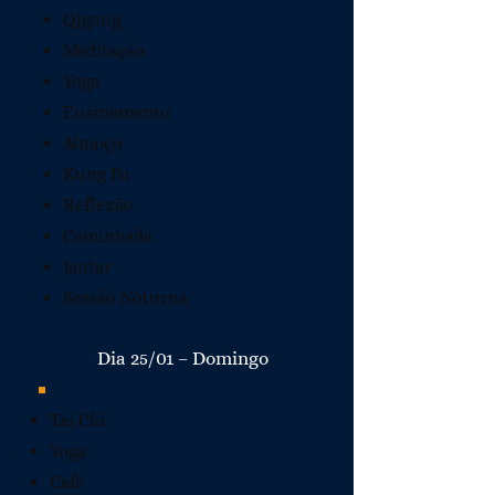
Qigong
Meditação
Yoga
Ensinamento
Almoço
Kung Fu
Reflexão
Caminhada
Jantar
Sessão Noturna
Dia 25/01 – Domingo
Tai Chi
Yoga
Café