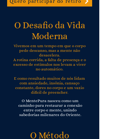
Quero participar do retiro
O Desafio da Vida
Moderna
Vivemos em um tempo em que o corpo
pede descanso, mas a mente não
desacelera.
A rotina corrida, a falta de presença e o
excesso de estímulos nos levam a viver
no automático.
E como resultado muitos de nós lidam
com ansiedade, insônia, cansaço
constante, dores no corpo e um vazio
difícil de preencher.
O MentePura nasceu como um
caminho para restaurar a conexão
entre corpo e mente, unindo
sabedorias milenares do Oriente.
O Método