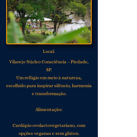
Local:
Vilarejo Núcleo Consciência – Piedade,
SP.
Um refúgio em meio à natureza,
escolhido para inspirar silêncio, harmonia
e transformação.
Alimentação:
Cardápio ovolactovegetariano, com
opções veganas e sem glúten.