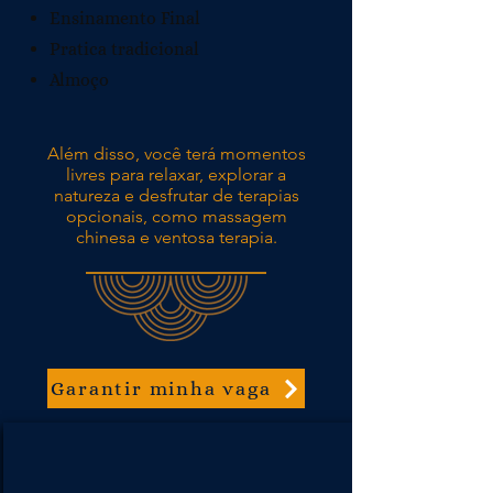
Ensinamento Final
Pratica tradicional
Almoço
Além disso, você terá momentos
livres para relaxar, explorar a
natureza e desfrutar de terapias
opcionais, como massagem
chinesa e ventosa terapia.
Garantir minha vaga