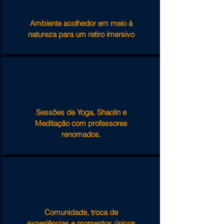
Ambiente acolhedor em meio à
natureza para um retiro imersivo
Sessões de Yoga, Shaolin e
Meditação com professores
renomados.
Comunidade, troca de
experiências e momentos únicos