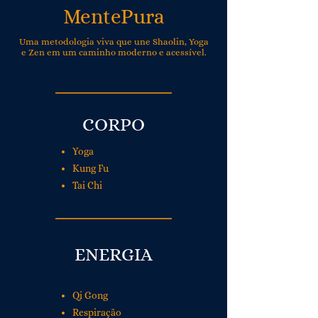
MentePura
Uma metodologia viva que une Shaolin, Yoga
e Zen em um caminho moderno e acessível.
CORPO
Yoga
Kung Fu
Tai Chi
ENERGIA
Qi Gong
Respiração