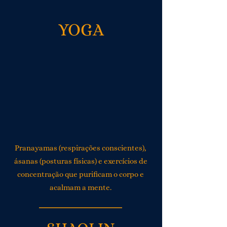
YOGA
Pranayamas (respirações conscientes),
ásanas (posturas físicas) e exercícios de
concentração que purificam o corpo e
acalmam a mente.