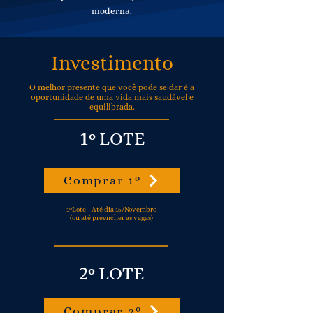
moderna.
Investimento
O melhor presente que você pode se dar é a
oportunidade de uma vida mais saudável e
equilibrada.
1º
LOTE
Comprar 1º
1ºLote - Até dia 15/Novembro
(ou até preencher as vagas)
2º
LOTE
Comprar 2º