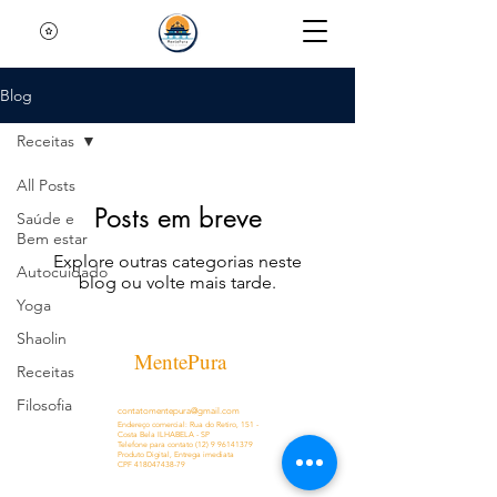
Blog
Receitas
All Posts
Posts em breve
Saúde e
Bem estar
Explore outras categorias neste
Autocuidado
blog ou volte mais tarde.
Yoga
Shaolin
MentePura
Receitas
Filosofia
contatomentepura@gmail.com
Endereço comercial:
Rua do Retiro, 151 -
Costa Bela ILHABELA - SP
Telefone para contato
(12) 9 96141379
Produto Digital, Entrega imediata
CPF 418047438-79